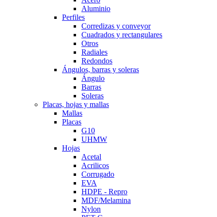
Aluminio
Perfiles
Corredizas y conveyor
Cuadrados y rectangulares
Otros
Radiales
Redondos
Ángulos, barras y soleras
Ángulo
Barras
Soleras
Placas, hojas y mallas
Mallas
Placas
G10
UHMW
Hojas
Acetal
Acrilicos
Corrugado
EVA
HDPE - Repro
MDF/Melamina
Nylon