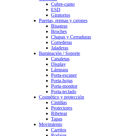
Cubre-canto
ESD
Giratorios
Puertas, repisas y cajones
Bisagras
Broches
Chapas y Cerraduras
Correderas
Jaladeras
Iluminación / Soporte
Canaletas
Display
Lámpara
Porta-escaner
Porta-hojas
Porta-monitor
Porta-teclado
Cosmético y protección
Cintillas
Protectores
Ribetear
Tapas
Movimiento
Carritos
Rodajas