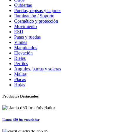
Cubiertas
Puertas, repisas y cajones
Iluminación / Soporte
Cosmético y protección
Movimiento
ESD
Patas y ruedas
Viniles
Maquinados
Elevación
Rieles
Perfiles
Ángulos, barras y soleras
Mallas
Placas
Hojas
Productos Destacados
Llanta d50 fm c/nivelador