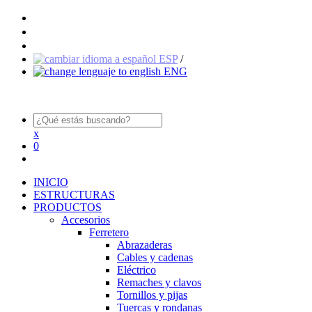
ESP
/
ENG
x
0
INICIO
ESTRUCTURAS
PRODUCTOS
Accesorios
Ferretero
Abrazaderas
Cables y cadenas
Eléctrico
Remaches y clavos
Tornillos y pijas
Tuercas y rondanas