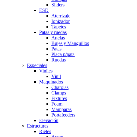
Sliders
ESD
Aterrizaje
Ionizador
Tapetes
Patas y ruedas
Anclas
Bujes y Manguillos
Patas
Placa p/pata
Ruedas
Especiales
Viniles
Vinil
Maquinados
Charolas
Clamps
Fixtures
Foam
Mamparas
Portafeeders
Elevación
Estructuras
Rieles
Acero