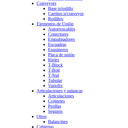
Conveyors
Base p/rodillo
Carritos p/conveyor
Rodillos
Elementos de Unión
Autorroscables
Conectores
Empalmadores
Escuadras
Esquineros
Placa de unión
Rieles
T-Block
T-Bolt
T-Nut
Tubular
Variofix
Articulaciones y palancas
Articulaciones
Cojinetes
Perillas
Seguros
Otros
Balancines
Cubiertas