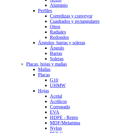
Aluminio
Perfiles
Corredizas y conveyor
Cuadrados y rectangulares
Otros
Radiales
Redondos
Ángulos, barras y soleras
Ángulo
Barras
Soleras
Placas, hojas y mallas
Mallas
Placas
G10
UHMW
Hojas
Acetal
Acrilicos
Corrugado
EVA
HDPE - Repro
MDF/Melamina
Nylon