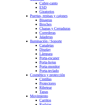
Cubre-canto
ESD
Giratorios
Puertas, repisas y cajones
Bisagras
Broches
Chapas y Cerraduras
Correderas
Jaladeras
Iluminación / Soporte
Canaletas
Display
Lámpara
Porta-escaner
Porta-hojas
Porta-monitor
Porta-teclado
Cosmético y protección
Cintillas
Protectores
Ribetear
Tapas
Movimiento
Carritos
Rodajas