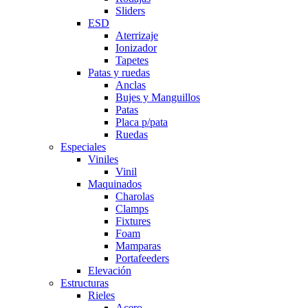
Sliders
ESD
Aterrizaje
Ionizador
Tapetes
Patas y ruedas
Anclas
Bujes y Manguillos
Patas
Placa p/pata
Ruedas
Especiales
Viniles
Vinil
Maquinados
Charolas
Clamps
Fixtures
Foam
Mamparas
Portafeeders
Elevación
Estructuras
Rieles
Acero