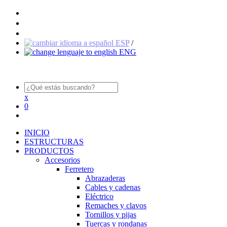
ESP
/
ENG
x
0
INICIO
ESTRUCTURAS
PRODUCTOS
Accesorios
Ferretero
Abrazaderas
Cables y cadenas
Eléctrico
Remaches y clavos
Tornillos y pijas
Tuercas y rondanas