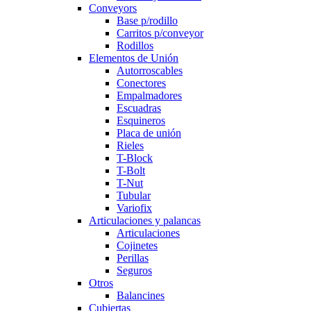
Conveyors
Base p/rodillo
Carritos p/conveyor
Rodillos
Elementos de Unión
Autorroscables
Conectores
Empalmadores
Escuadras
Esquineros
Placa de unión
Rieles
T-Block
T-Bolt
T-Nut
Tubular
Variofix
Articulaciones y palancas
Articulaciones
Cojinetes
Perillas
Seguros
Otros
Balancines
Cubiertas