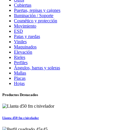
Cubiertas
Puertas, repisas y cajones
Iluminación / Soporte
Cosmético y protección
Movimiento
ESD
Patas y ruedas
Viniles
Maquinados
Elevación
Rieles
Perfiles
Ángulos, barras y soleras
Mallas
Placas
Hojas
Productos Destacados
Llanta d50 fm c/nivelador