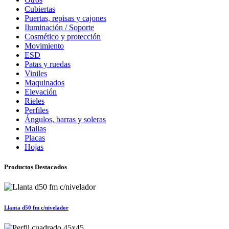
Cubiertas
Puertas, repisas y cajones
Iluminación / Soporte
Cosmético y protección
Movimiento
ESD
Patas y ruedas
Viniles
Maquinados
Elevación
Rieles
Perfiles
Ángulos, barras y soleras
Mallas
Placas
Hojas
Productos Destacados
Llanta d50 fm c/nivelador