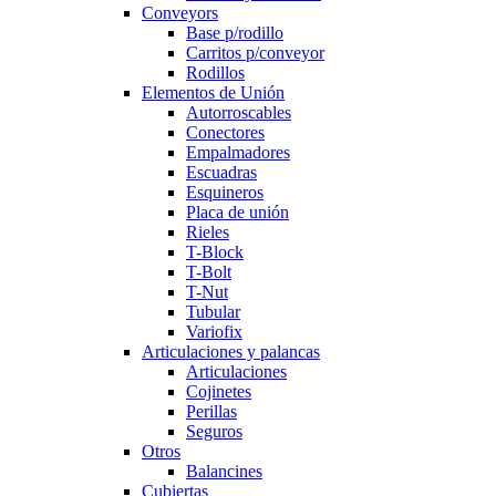
Conveyors
Base p/rodillo
Carritos p/conveyor
Rodillos
Elementos de Unión
Autorroscables
Conectores
Empalmadores
Escuadras
Esquineros
Placa de unión
Rieles
T-Block
T-Bolt
T-Nut
Tubular
Variofix
Articulaciones y palancas
Articulaciones
Cojinetes
Perillas
Seguros
Otros
Balancines
Cubiertas