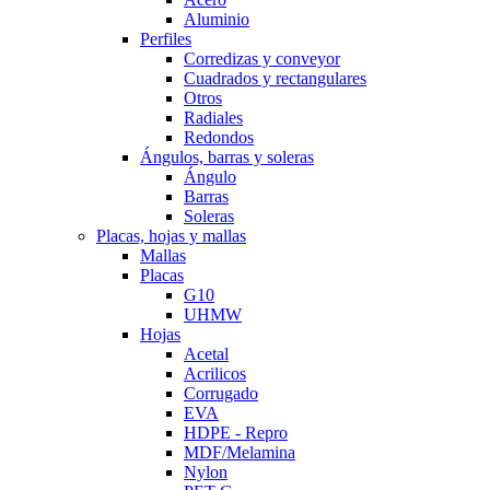
Aluminio
Perfiles
Corredizas y conveyor
Cuadrados y rectangulares
Otros
Radiales
Redondos
Ángulos, barras y soleras
Ángulo
Barras
Soleras
Placas, hojas y mallas
Mallas
Placas
G10
UHMW
Hojas
Acetal
Acrilicos
Corrugado
EVA
HDPE - Repro
MDF/Melamina
Nylon