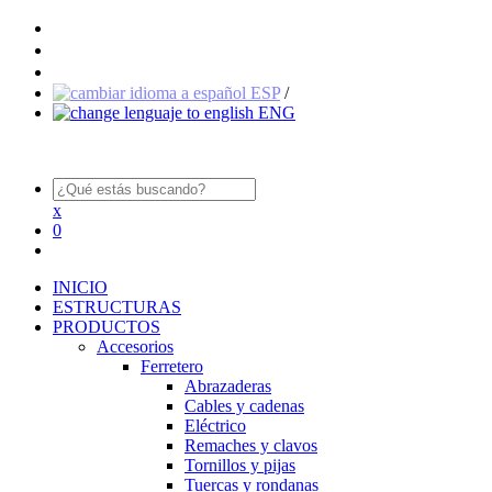
ESP
/
ENG
x
0
INICIO
ESTRUCTURAS
PRODUCTOS
Accesorios
Ferretero
Abrazaderas
Cables y cadenas
Eléctrico
Remaches y clavos
Tornillos y pijas
Tuercas y rondanas