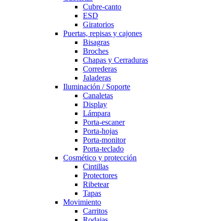
Cubre-canto
ESD
Giratorios
Puertas, repisas y cajones
Bisagras
Broches
Chapas y Cerraduras
Correderas
Jaladeras
Iluminación / Soporte
Canaletas
Display
Lámpara
Porta-escaner
Porta-hojas
Porta-monitor
Porta-teclado
Cosmético y protección
Cintillas
Protectores
Ribetear
Tapas
Movimiento
Carritos
Rodajas