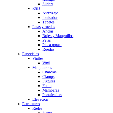
Sliders
ESD
Aterrizaje
Ionizador
Tapetes
Patas y ruedas
Anclas
Bujes y Manguillos
Patas
Placa p/pata
Ruedas
Especiales
Viniles
Vinil
Maquinados
Charolas
Clamps
Fixtures
Foam
Mamparas
Portafeeders
Elevación
Estructuras
Rieles
Acero