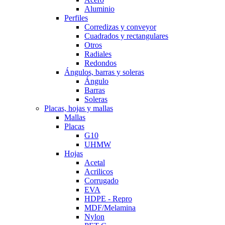
Aluminio
Perfiles
Corredizas y conveyor
Cuadrados y rectangulares
Otros
Radiales
Redondos
Ángulos, barras y soleras
Ángulo
Barras
Soleras
Placas, hojas y mallas
Mallas
Placas
G10
UHMW
Hojas
Acetal
Acrilicos
Corrugado
EVA
HDPE - Repro
MDF/Melamina
Nylon