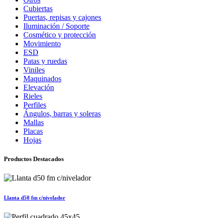
Cubiertas
Puertas, repisas y cajones
Iluminación / Soporte
Cosmético y protección
Movimiento
ESD
Patas y ruedas
Viniles
Maquinados
Elevación
Rieles
Perfiles
Ángulos, barras y soleras
Mallas
Placas
Hojas
Productos Destacados
Llanta d50 fm c/nivelador