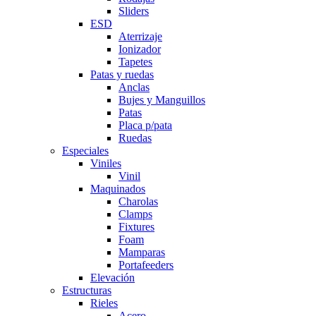
Sliders
ESD
Aterrizaje
Ionizador
Tapetes
Patas y ruedas
Anclas
Bujes y Manguillos
Patas
Placa p/pata
Ruedas
Especiales
Viniles
Vinil
Maquinados
Charolas
Clamps
Fixtures
Foam
Mamparas
Portafeeders
Elevación
Estructuras
Rieles
Acero