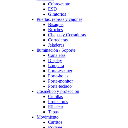
Cubre-canto
ESD
Giratorios
Puertas, repisas y cajones
Bisagras
Broches
Chapas y Cerraduras
Correderas
Jaladeras
Iluminación / Soporte
Canaletas
Display
Lámpara
Porta-escaner
Porta-hojas
Porta-monitor
Porta-teclado
Cosmético y protección
Cintillas
Protectores
Ribetear
Tapas
Movimiento
Carritos
Rodajas