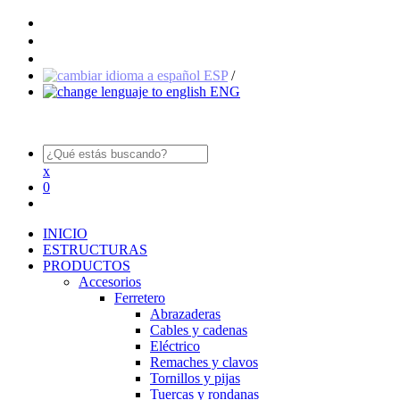
ESP
/
ENG
x
0
INICIO
ESTRUCTURAS
PRODUCTOS
Accesorios
Ferretero
Abrazaderas
Cables y cadenas
Eléctrico
Remaches y clavos
Tornillos y pijas
Tuercas y rondanas