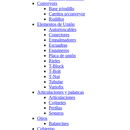
Conveyors
Base p/rodillo
Carritos p/conveyor
Rodillos
Elementos de Unión
Autorroscables
Conectores
Empalmadores
Escuadras
Esquineros
Placa de unión
Rieles
T-Block
T-Bolt
T-Nut
Tubular
Variofix
Articulaciones y palancas
Articulaciones
Cojinetes
Perillas
Seguros
Otros
Balancines
Cubiertas