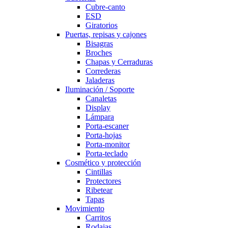
Cubre-canto
ESD
Giratorios
Puertas, repisas y cajones
Bisagras
Broches
Chapas y Cerraduras
Correderas
Jaladeras
Iluminación / Soporte
Canaletas
Display
Lámpara
Porta-escaner
Porta-hojas
Porta-monitor
Porta-teclado
Cosmético y protección
Cintillas
Protectores
Ribetear
Tapas
Movimiento
Carritos
Rodajas