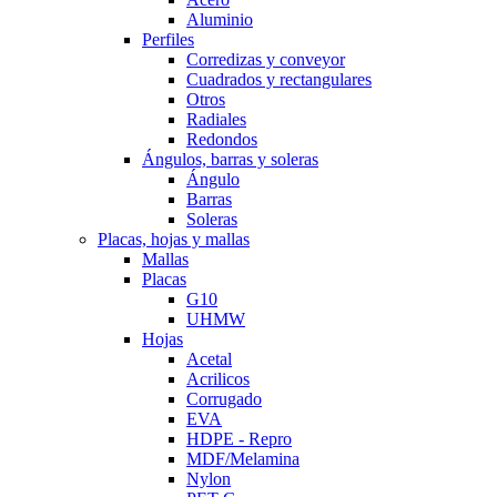
Aluminio
Perfiles
Corredizas y conveyor
Cuadrados y rectangulares
Otros
Radiales
Redondos
Ángulos, barras y soleras
Ángulo
Barras
Soleras
Placas, hojas y mallas
Mallas
Placas
G10
UHMW
Hojas
Acetal
Acrilicos
Corrugado
EVA
HDPE - Repro
MDF/Melamina
Nylon