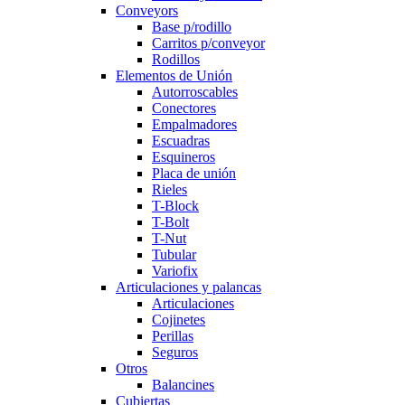
Conveyors
Base p/rodillo
Carritos p/conveyor
Rodillos
Elementos de Unión
Autorroscables
Conectores
Empalmadores
Escuadras
Esquineros
Placa de unión
Rieles
T-Block
T-Bolt
T-Nut
Tubular
Variofix
Articulaciones y palancas
Articulaciones
Cojinetes
Perillas
Seguros
Otros
Balancines
Cubiertas