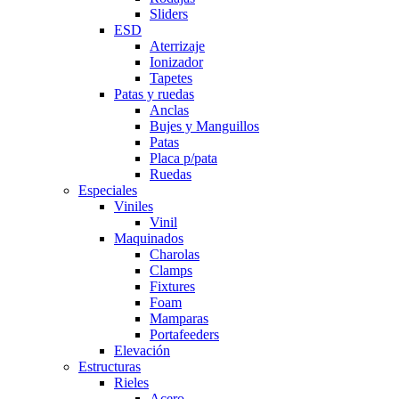
Sliders
ESD
Aterrizaje
Ionizador
Tapetes
Patas y ruedas
Anclas
Bujes y Manguillos
Patas
Placa p/pata
Ruedas
Especiales
Viniles
Vinil
Maquinados
Charolas
Clamps
Fixtures
Foam
Mamparas
Portafeeders
Elevación
Estructuras
Rieles
Acero