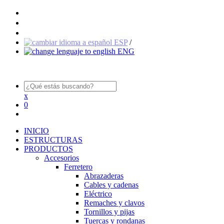
ESP
/
ENG
x
0
INICIO
ESTRUCTURAS
PRODUCTOS
Accesorios
Ferretero
Abrazaderas
Cables y cadenas
Eléctrico
Remaches y clavos
Tornillos y pijas
Tuercas y rondanas