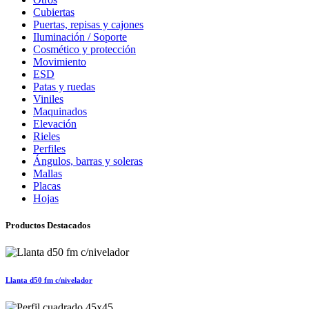
Cubiertas
Puertas, repisas y cajones
Iluminación / Soporte
Cosmético y protección
Movimiento
ESD
Patas y ruedas
Viniles
Maquinados
Elevación
Rieles
Perfiles
Ángulos, barras y soleras
Mallas
Placas
Hojas
Productos Destacados
Llanta d50 fm c/nivelador