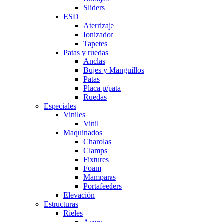
Sliders
ESD
Aterrizaje
Ionizador
Tapetes
Patas y ruedas
Anclas
Bujes y Manguillos
Patas
Placa p/pata
Ruedas
Especiales
Viniles
Vinil
Maquinados
Charolas
Clamps
Fixtures
Foam
Mamparas
Portafeeders
Elevación
Estructuras
Rieles
Acero