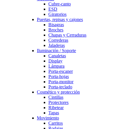
Cubre-canto
ESD
Giratorios
Puertas, repisas y cajones
Bisagras
Broches
Chapas y Cerraduras
Correderas
Jaladeras
Iluminación / Soporte
Canaletas
Display
Lámpara
Porta-escaner
Porta-hojas
Porta-monitor
Porta-teclado
Cosmético y protección
Cintillas
Protectores
Ribetear
Tapas
Movimiento
Carritos
Rodajas