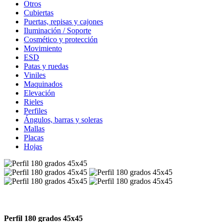
Otros
Cubiertas
Puertas, repisas y cajones
Iluminación / Soporte
Cosmético y protección
Movimiento
ESD
Patas y ruedas
Viniles
Maquinados
Elevación
Rieles
Perfiles
Ángulos, barras y soleras
Mallas
Placas
Hojas
Perfil 180 grados 45x45