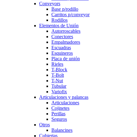
Conveyors
Base p/rodillo
Carritos p/conveyor
Rodillos
Elementos de Unión
Autorroscables
Conectores
Empalmadores
Escuadras
Esquineros
Placa de unión
Rieles
T-Block
T-Bolt
T-Nut
Tubular
Variofix
Articulaciones y palancas
Articulaciones
Cojinetes
Perillas
Seguros
Otros
Balancines
Cubiertas