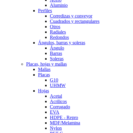
Aluminio
Perfiles
Corredizas y conveyor
Cuadrados y rectangulares
Otros
Radiales
Redondos
Ángulos, barras y soleras
Ángulo
Barras
Soleras
Placas, hojas y mallas
Mallas
Placas
G10
UHMW
Hojas
Acetal
Acrilicos
Corrugado
EVA
HDPE - Repro
MDF/Melamina
Nylon