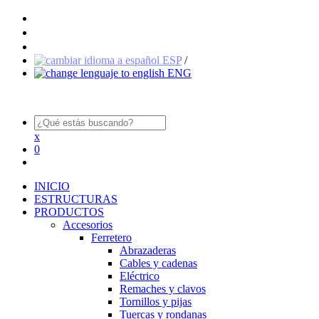
ESP
/
ENG
x
0
INICIO
ESTRUCTURAS
PRODUCTOS
Accesorios
Ferretero
Abrazaderas
Cables y cadenas
Eléctrico
Remaches y clavos
Tornillos y pijas
Tuercas y rondanas